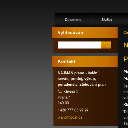
Co umíme
Služby
Vyhledávání
Co
N
P
Kontakt
Pi
NAJMAN piano - ladění,
servis, prodej, výkup,
Pi
poradenství,stěhování pian
Je
Na Křivině 1
re
Praha 4
ve
140 00
Kl
+420 777 63 97 97
Ta
piano@po
st.cz
ve
Ta