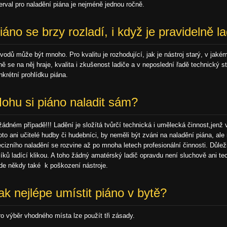
terval pro naladění piána je nejméně jednou ročně.
iáno se brzy rozladí, i když je pravidelně l
vodů může být mnoho. Pro kvalitu je rozhodující, jak je nástroj starý, v jakém
lně se na něj hraje, kvalita i zkušenost ladiče a v neposlední řadě technický 
nkrétní prohlídku piána.
ohu si piáno naladit sám?
žádném případě!!! Ladění je složítá tvůrčí technická i umělecká činnost,jenž
oto ani učitelé hudby či hudebníci, by neměli být zváni na naladění piána, al
ecizního naladění se rozvine až po mnoha letech profesionální činnosti. Důlež
líků ladící klikou. A toho žádný amatérský ladič opravdu není sluchově ani t
de někdy také k poškození nástroje.
ak nejlépe umístit piáno v bytě?
o výběr vhodného místa lze použít tři zásady.