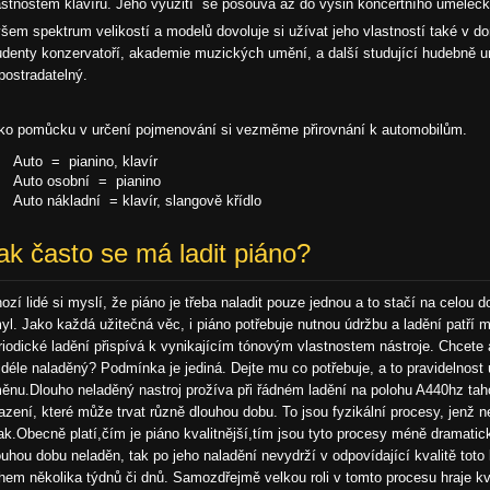
astnostem klavíru. Jeho využití se posouvá až do výšin koncertního uměleck
šem spektrum velikostí a modelů dovoluje si užívat jeho vlastností také v 
udenty konzervatoří, akademie muzických umění, a další studující hudebně u
postradatelný.
ko pomůcku v určení pojmenování si vezměme přirovnání k automobilům.
Auto = pianino, klavír
Auto osobní = pianino
Auto nákladní = klavír, slangově křídlo
ak často se má ladit piáno?
ozí lidé si myslí, že piáno je třeba naladit pouze jednou a to stačí na celou d
yl. Jako každá užitečná věc, i piáno potřebuje nutnou údržbu a ladění patří me
riodické ladění přispívá k vynikajícím tónovým vlastnostem nástroje. Chcet
jdéle naladěný? Podmínka je jediná. Dejte mu co potřebuje, a to pravidelnost
ěnu.Dlouho neladěný nastroj prožíva při řádném ladění na polohu A440hz taho
azení, které může trvat různě dlouhou dobu. To jsou fyzikální procesy, jenž ne
nak.Obecně platí,čím je piáno kvalitnější,tím jsou tyto procesy méně dramatick
ouhou dobu neladěn, tak po jeho naladění nevydrží v odpovídající kvalitě toto 
hem několika týdnů či dnů. Samozdřejmě velkou roli v tomto procesu hraje kva