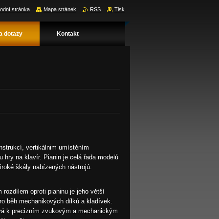
odní stránka
Mapa stránek
RSS
Tisk
a dotazy
Kontakt
nstrukcí, vertikálnim umístěním
hry na klavír. Pianin je celá řada modelů
široké škály nabízených nástrojú.
rozdílem oproti pianinu je jeho větší
pro běh mechanikových dílků a kladívek.
pívá k precizním zvukovým a mechanickým