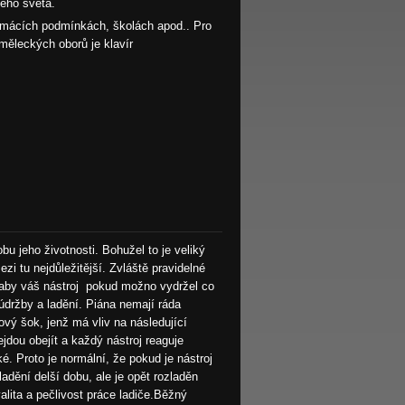
ého světa.
domácích podmínkách, školách apod.. Pro
měleckých oborů je klavír
obu jeho životnosti. Bohužel to je veliký
zi tu nejdůležitější. Zvláště pravidelné
e aby váš nástroj pokud možno vydržel co
 údržby a ladění. Piána nemají ráda
vý šok, jenž má vliv na následující
jdou obejít a každý nástroj reaguje
é. Proto je normální, že pokud je nástroj
ladění delší dobu, ale je opět rozladěn
lita a pečlivost práce ladiče.Běžný