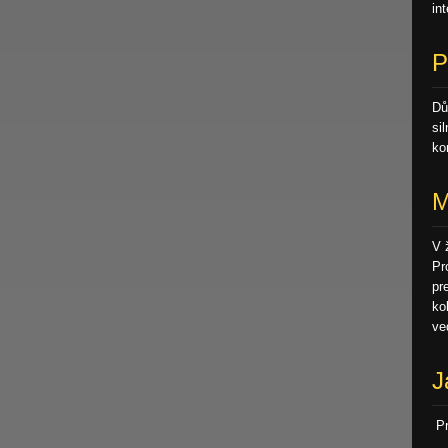
in
P
Dů
si
ko
M
V 
Pr
pr
ko
ve
J
Pr