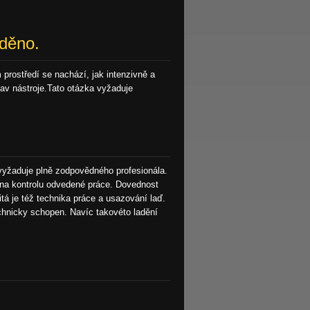
aděno.
 prostředí se nachází, jak intenzivně a
stav nástroje.Tato otázka vyžaduje
 vyžaduje plně zodpovědného profesionála.
e na kontrolu odvedené práce. Dovednost
itá je též technika práce a usazování laď.
echnicky schopen. Navíc takovéto ladění