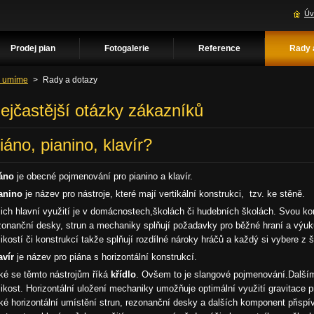
Úv
Prodej pian
Fotogalerie
Reference
Rady 
 umíme
>
Rady a dotazy
ejčastější otázky zákazníků
iáno, pianino, klavír?
áno
je obecné pojmenování pro pianino a klavír.
anino
je název pro nástroje, které mají vertikální konstrukci, tzv. ke stěně.
jich hlavní využití je v domácnostech,školách či hudebních školách. Svou ko
zonanční desky, strun a mechaniky splňují požadavky pro běžné hraní a výuku 
likostí či konstrukcí takže splňují rozdílné nároky hráčů a každý si vybere z 
avír
je název pro piána s horizontální konstrukcí.
ké se těmto nástrojům říká
křídlo
. Ovšem to je slangové pojmenování.Dalším 
likost. Horizontální uložení mechaniky umožňuje optimální využití gravitace 
ké horizontální umístění strun, rezonanční desky a dalších komponent přis