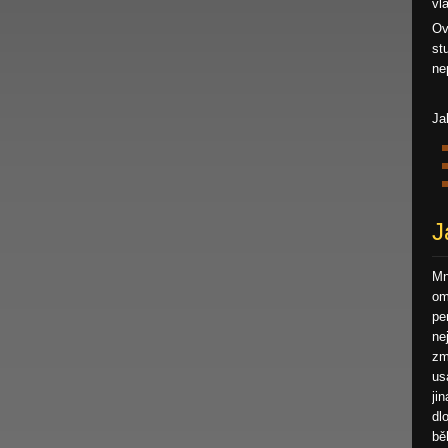
vl
Ov
st
ne
Ja
J
Mn
om
pe
ne
zm
us
ji
dl
bě