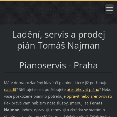
Ladění, servis a prodej
pián Tomáš Najman
Pianoservis - Praha
Máte doma rozladěný klavír či pianino, které již potřebuje
naladit
? Stěhujete se a potřebujete
přestěhovat piáno
? Nebo
vaše poškozené pianino potřebuje
opravit nebo zrenovovat
?
Pak právě vám nabízím naše služby. Jmenuji se
Tomáš
Najman
, ladím, opravuji, renovuji a zkrátka se starám o
pianina a klavíry po celé Praze a dalekém okolí. Očekávejte