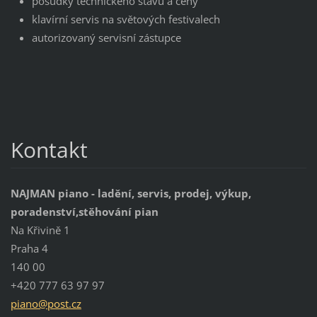
posudky technického stavu a ceny
klavírní servis na světových festivalech
autorizovaný servisní zástupce
Kontakt
NAJMAN piano - ladění, servis, prodej, výkup,
poradenství,stěhování pian
Na Křivině 1
Praha 4
140 00
+420 777 63 97 97
piano@po
st.cz